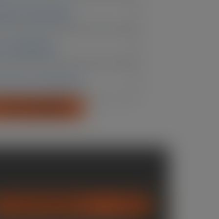
síduos Suportados
e Durabilidade
de Acesso e Manuseio
PEDIR ORÇAMENTO
TIPOS DE RESÍDUOS
87%