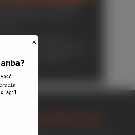
ssas caçambas são adequadas para
a ampla gama de tipos de resíduos,
sde lixo doméstico até materiais
cicláveis.
so proporciona flexibilidade no
✕
renciamento dos resíduos gerados em
a obra ou limpeza, assegurando um
scarte responsável e eficiente.
çamba?
 você!
cracia
to ágil
amento gratuitamente
o agora mesmo! Entre em contato e receba uma