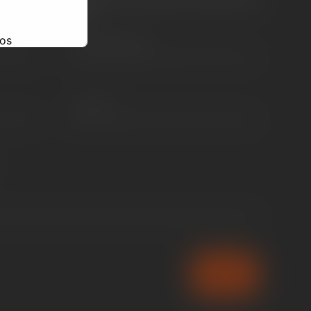
 custo adicional.
os
Enviar