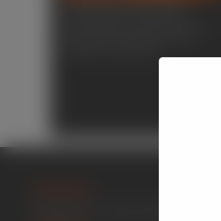
As caçambas de lixo se destacam
pela resistência, sendo capazes de
suportar grandes volumes e pesos sem
comprometer a segurança durante o
transporte em Jardim Layr.
Endereço
R. São João, 2301 - Campo da Venda, Itaquaquecet