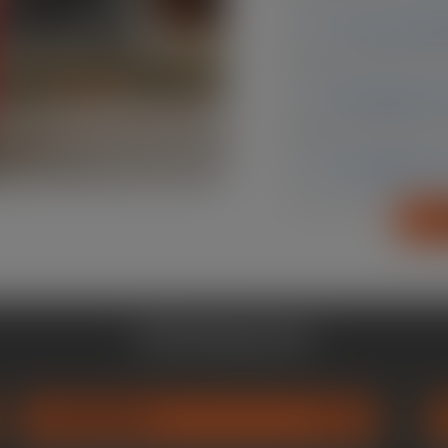
Tipos de Re
Resistência 
Facilidade 
Destaques
CAPACIDADE
94%