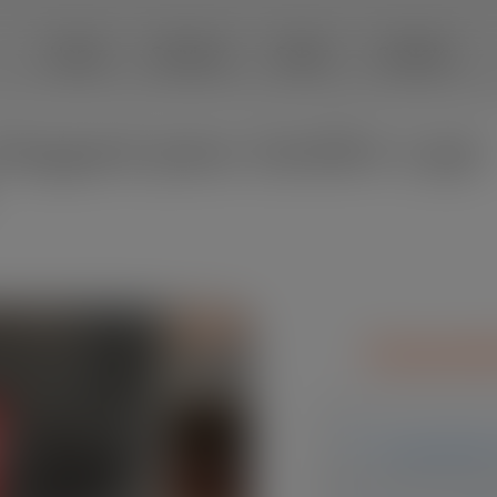
modal-check
Home
Serviços
Sobre
Contato
luguel para Jardim Layr 
Caracte
Capacidade