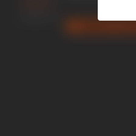
Telefone
(13) 99642-1413
ORÇAMENTO PELO WH