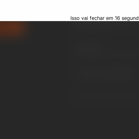
proposta personalizada, sem
Isso vai fechar em
15
segund
ATSAPP