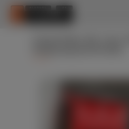
Caçamba de Lixo A
Itaquaquecetuba
Serviços